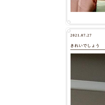
2021.07.27
きれいでしょう