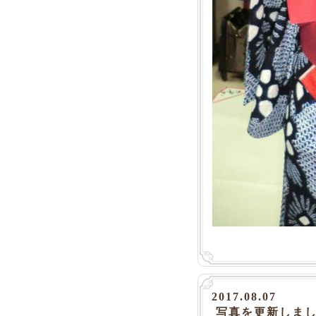
2017.08.07
写真を更新しま