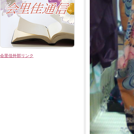
会里佳外部リンク