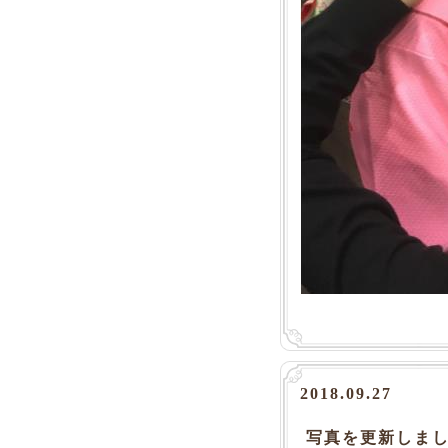
2018.09.27
写真を更新しま