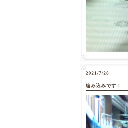
2021/7/28
編み込みです！