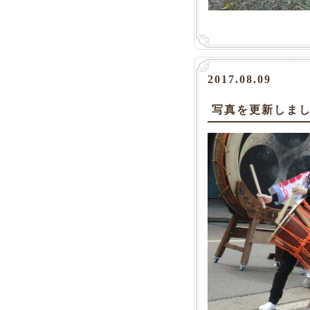
2017.08.09
写真を更新しま