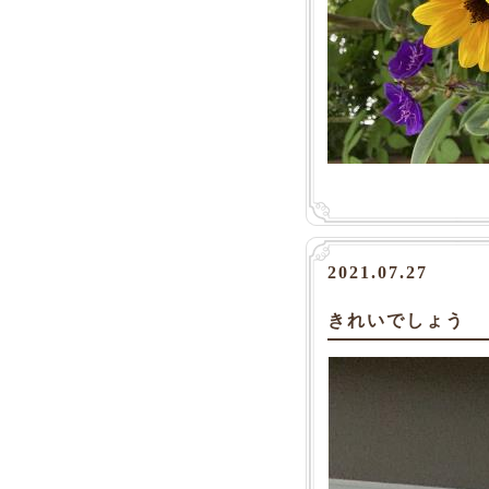
2021.07.27
きれいでしょう