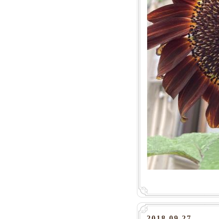
2018.09.27