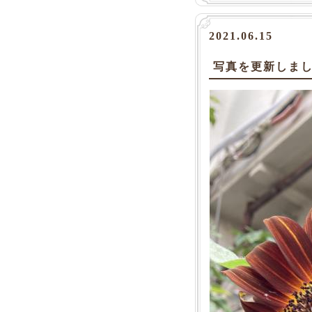
2021.06.15
写真を更新しま